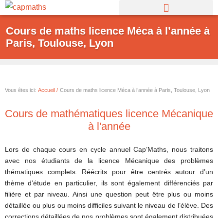
Aller
au
Cours de maths licence Méca à l’année à
contenu
Paris, Toulouse, Lyon
Vous êtes ici:
Accueil /
Cours de maths licence Méca à l’année à Paris, Toulouse, Lyon
Cours de mathématiques licence Mécanique
à l'année
Lors de chaque cours en cycle annuel Cap’Maths, nous traitons
avec nos étudiants de la licence Mécanique des problèmes
thématiques complets. Réécrits pour être centrés autour d’un
thème d’étude en particulier, ils sont également différenciés par
filière et par niveau. Ainsi une question peut être plus ou moins
détaillée ou plus ou moins difficiles suivant le niveau de l’élève. Des
corrections détaillées de nos problèmes sont également distribuées