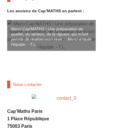
Les anciens de Cap’MATHS en parlent :
Merci Cap'MATHS ! Une préparation de
qualité, du sérieux, de la rigueur, qui m’ont
Merci à T. et à
permis de réaliser mon rêve : . Merci à toute
préparé aux co
l'équipe. - T.L.
Très bonne Prép
une bonne Écol
studieuse qui o
réussir. - Antoin
Nous contacter
Cap’Maths Paris
1 Place République
75003 Paris