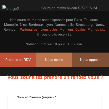
Cours de maths niveau CPGE. Suivi
100% perso pour une progression
efficace.
Nos cours de maths sont dispensés pour Paris, Toulouse,
En savoir plus
Marseille, Nice, Bordeaux, Lyon, Nantes, Lille, Strasbourg, Nancy,
Rennes…
Partenaires
|
Liens utiles
Mentions légales
Plan du site
© Tous droits réservés.
LES PREPAS CONCOURS CAP'MATHS
Notation : 9.9 sur 10 pour 11537 avis.
Cours de soutien, perfectionnement et
Prépa CAPES, Agrégation Maths
Prendre un RDV
Nous écrire
Nous appeler
En savoir plus
Vous souhaitez prendre un rendez vous ?
Nom et Prénom (requis)
*
ne
robot