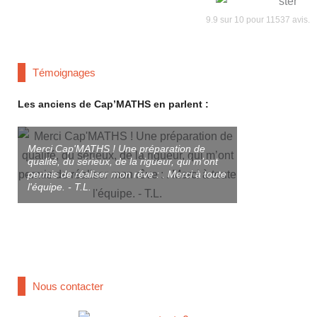
9.9
sur
10
pour
11537
avis.
Témoignages
Les anciens de Cap’MATHS en parlent :
Merci Cap'MATHS ! Une préparation de
qualité, du sérieux, de la rigueur, qui m’ont
Merci à T. et à
permis de réaliser mon rêve : . Merci à toute
préparé aux co
l'équipe. - T.L.
Très bonne Prép
une bonne Écol
studieuse qui o
réussir. - Antoin
Nous contacter