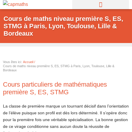
Aller
au
Cours de maths niveau première S, ES,
contenu
STMG à Paris, Lyon, Toulouse, Lille &
Bordeaux
Vous êtes ici:
Accueil /
Cours de maths niveau première S, ES, STMG à Paris, Lyon, Toulouse, Lille &
Bordeaux
Cours particuliers de mathématiques
première S, ES, STMG
La classe de première marque un tournant décisif dans l’orientation
de l’élève puisque son profil est dès lors déterminé. Il s’opère donc
pour la première fois une véritable spécialisation. La bonne gestion
de ce virage conditionne sans aucun doute la réussite de