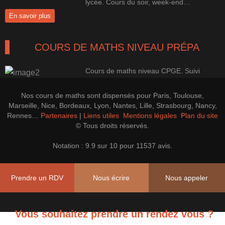
lycée. Cours du soir, week-end…
En savoir plus
COURS DE MATHS NIVEAU PRÉPA
Cours de maths niveau CPGE. Suivi
100% perso pour une progression
efficace.
Nos cours de maths sont dispensés pour Paris, Toulouse,
En savoir plus
Marseille, Nice, Bordeaux, Lyon, Nantes, Lille, Strasbourg, Nancy,
Rennes…
Partenaires
|
Liens utiles
Mentions légales
Plan du site
© Tous droits réservés.
LES PREPAS CONCOURS CAP'MATHS
Notation : 9.9 sur 10 pour 11537 avis.
Cours de soutien, perfectionnement et
Prépa CAPES, Agrégation Maths
Prendre un RDV
Nous écrire
Nous appeler
En savoir plus
Vous souhaitez prendre un rendez vous ?