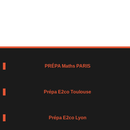
PRÉPA Maths PARIS
Prépa E2co Toulouse
Prépa E2co Lyon