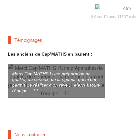
9.9
sur
10
pour
11537
avis.
Témoignages
Les anciens de Cap’MATHS en parlent :
Merci Cap'MATHS ! Une préparation de
qualité, du sérieux, de la rigueur, qui m’ont
Merci à T. et à
permis de réaliser mon rêve : . Merci à toute
préparé aux co
l'équipe. - T.L.
Très bonne Prép
une bonne Écol
studieuse qui o
réussir. - Antoin
Nous contacter