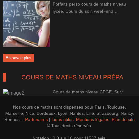
Forfaits perso cours de maths niveau
lycée. Cours du soir, week-end…
En savoir plus
COURS DE MATHS NIVEAU PRÉPA
Cours de maths niveau CPGE. Suivi
100% perso pour une progression
efficace.
Nos cours de maths sont dispensés pour Paris, Toulouse,
En savoir plus
Marseille, Nice, Bordeaux, Lyon, Nantes, Lille, Strasbourg, Nancy,
Rennes…
Partenaires
|
Liens utiles
Mentions légales
Plan du site
© Tous droits réservés.
LES PREPAS CONCOURS CAP'MATHS
Notation : 9.9 sur 10 pour 11537 avis.