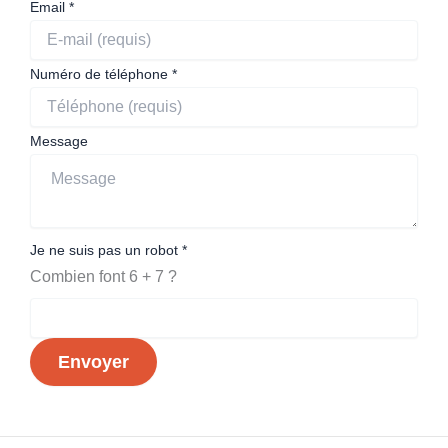
Je
Email
*
Prénom
de
Numéro de téléphone
*
Message
Je ne suis pas un robot
*
Combien font 6 + 7 ?
Envoyer