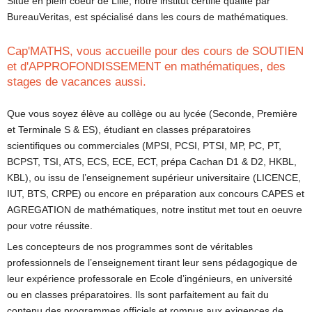
Situé en plein coeur de Lille, notre institut certifié qualité par
BureauVeritas, est spécialisé dans les cours de mathématiques.
Cap'MATHS, vous accueille pour des cours de SOUTIEN
et d'APPROFONDISSEMENT en mathématiques, des
stages de vacances aussi.
Que vous soyez élève au collège ou au lycée (Seconde, Première
et Terminale S & ES), étudiant en classes préparatoires
scientifiques ou commerciales (MPSI, PCSI, PTSI, MP, PC, PT,
BCPST, TSI, ATS, ECS, ECE, ECT, prépa Cachan D1 & D2, HKBL,
KBL), ou issu de l’enseignement supérieur universitaire (LICENCE,
IUT, BTS, CRPE) ou encore en préparation aux concours CAPES et
AGREGATION de mathématiques, notre institut met tout en oeuvre
pour votre réussite.
Les concepteurs de nos programmes sont de véritables
professionnels de l’enseignement tirant leur sens pédagogique de
leur expérience professorale en Ecole d’ingénieurs, en université
ou en classes préparatoires. Ils sont parfaitement au fait du
contenu des programmes officiels et rompus aux exigences de