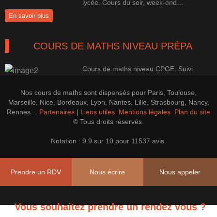
lycée. Cours du soir, week-end…
En savoir plus
COURS DE MATHS NIVEAU PRÉPA
Cours de maths niveau CPGE. Suivi
100% perso pour une progression
efficace.
Nos cours de maths sont dispensés pour Paris, Toulouse,
En savoir plus
Marseille, Nice, Bordeaux, Lyon, Nantes, Lille, Strasbourg, Nancy,
Rennes…
Partenaires
|
Liens utiles
Mentions légales
Plan du site
© Tous droits réservés.
LES PREPAS CONCOURS CAP'MATHS
Notation : 9.9 sur 10 pour 11537 avis.
Cours de soutien, perfectionnement et
Prépa CAPES, Agrégation Maths
Prendre un RDV
Nous écrire
Nous appeler
En savoir plus
Vous souhaitez prendre un rendez vous ?