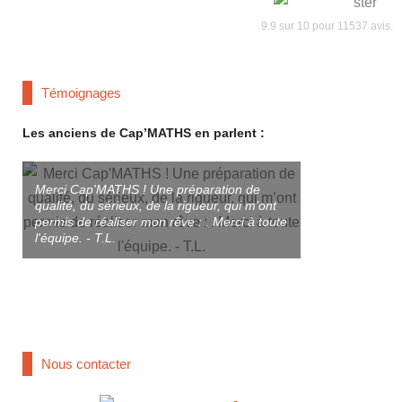
9.9
sur
10
pour
11537
avis.
Témoignages
Les anciens de Cap’MATHS en parlent :
Merci Cap'MATHS ! Une préparation de
qualité, du sérieux, de la rigueur, qui m’ont
Merci à T. et à
permis de réaliser mon rêve : . Merci à toute
préparé aux co
l'équipe. - T.L.
Très bonne Prép
une bonne Écol
studieuse qui o
réussir. - Antoin
Nous contacter