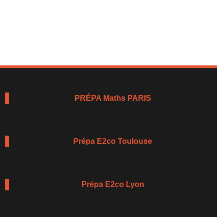
PRÉPA Maths PARIS
Prépa E2co Toulouse
Prépa E2co Lyon