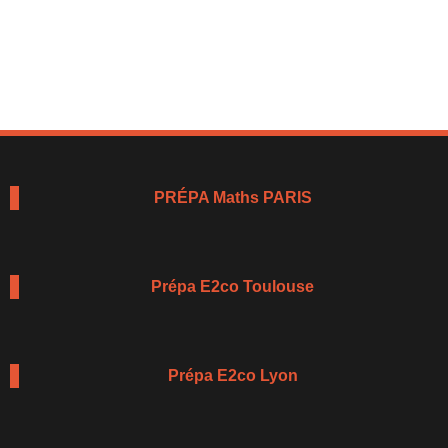
PRÉPA Maths PARIS
Prépa E2co Toulouse
Prépa E2co Lyon