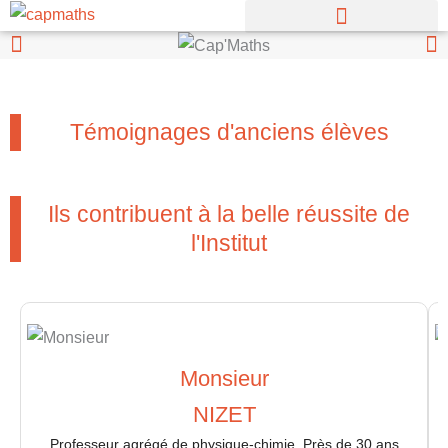
Aller
au
contenu
Témoignages d'anciens élèves
Ils contribuent à la belle réussite de
l'Institut
Monsieur
NIZET
Professeur agrégé de physique-chimie. Près de 30 ans