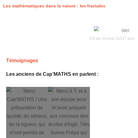
Les mathématiques dans la nature : les fractales
9.9
sur
10
pour
11537
avis.
Merci à T. et à
Témoignages
Merci
son équipe
Cap'MATHS !
pour m’avoir
Les anciens de Cap’MATHS en parlent :
Une
préparé aux
préparation de
concours des
qualité, du
écoles d'Ingé.
sérieux, de la
Très bonne
rigueur, qui
Prépa qui m’a
m’ont permis
permis
de réaliser
d’intégrer une
mon rêve : .
bonne École.