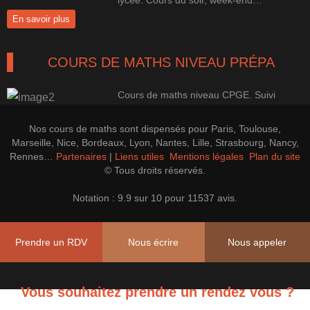
En savoir plus
COURS DE MATHS NIVEAU PRÉPA
Cours de maths niveau CPGE. Suivi
100% perso pour une progression
efficace.
Nos cours de maths sont dispensés pour Paris, Toulouse,
En savoir plus
Marseille, Nice, Bordeaux, Lyon, Nantes, Lille, Strasbourg, Nancy,
Rennes…
Partenaires
|
Liens utiles
Mentions légales
Plan du site
© Tous droits réservés.
LES PREPAS CONCOURS CAP'MATHS
Notation : 9.9 sur 10 pour 11537 avis.
Cours de soutien, perfectionnement et
Prépa CAPES, Agrégation Maths
Prendre un RDV
Nous écrire
Nous appeler
En savoir plus
Vous souhaitez prendre un rendez vous ?