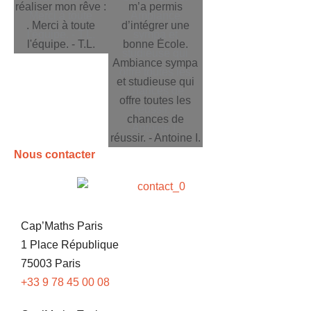
Merci à toute
Ambiance
l'équipe. - T.L.
sympa et
studieuse qui
offre toutes les
chances de
réussir. -
Antoine I.
Nous contacter
Cap’Maths Paris
1 Place République
75003 Paris
+33 9 78 45 00 08