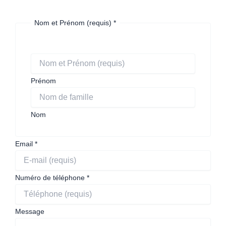
Nom et Prénom (requis)
*
Prénom
Nom
Email
*
pas
Numéro de téléphone
*
Message
suis
Message