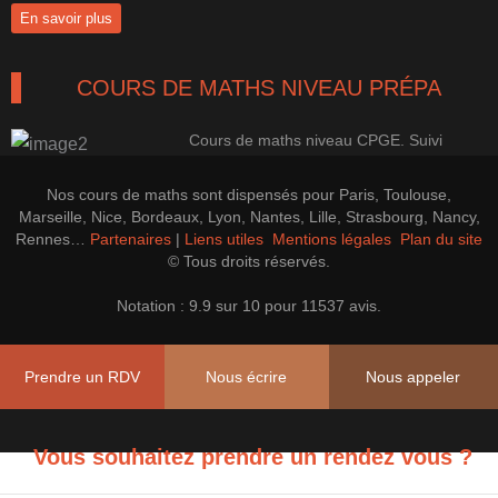
En savoir plus
COURS DE MATHS NIVEAU PRÉPA
Cours de maths niveau CPGE. Suivi
100% perso pour une progression
efficace.
Nos cours de maths sont dispensés pour Paris, Toulouse,
En savoir plus
Marseille, Nice, Bordeaux, Lyon, Nantes, Lille, Strasbourg, Nancy,
Rennes…
Partenaires
|
Liens utiles
Mentions légales
Plan du site
© Tous droits réservés.
LES PREPAS CONCOURS CAP'MATHS
Notation : 9.9 sur 10 pour 11537 avis.
Cours de soutien, perfectionnement et
Prépa CAPES, Agrégation Maths
Prendre un RDV
Nous écrire
Nous appeler
En savoir plus
Vous souhaitez prendre un rendez vous ?