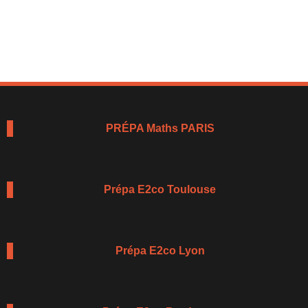
PRÉPA Maths PARIS
Prépa E2co Toulouse
Prépa E2co Lyon