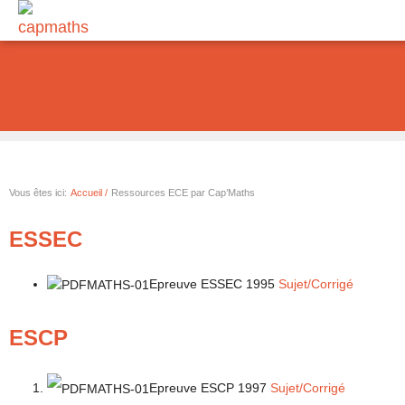
Aller
au
contenu
Vous êtes ici:
Accueil /
Ressources ECE par Cap’Maths
ESSEC
Epreuve ESSEC 1995
Sujet
/
Corrigé
ESCP
Epreuve ESCP 1997
Sujet
/
Corrigé