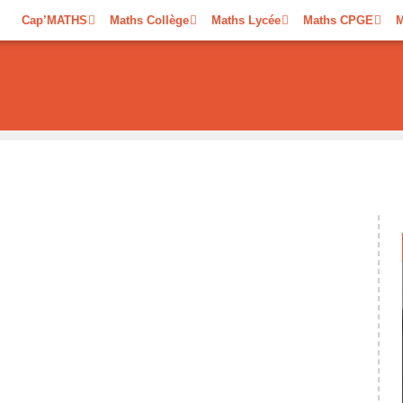
Cap’MATHS
Maths Collège
Maths Lycée
Maths CPGE
M