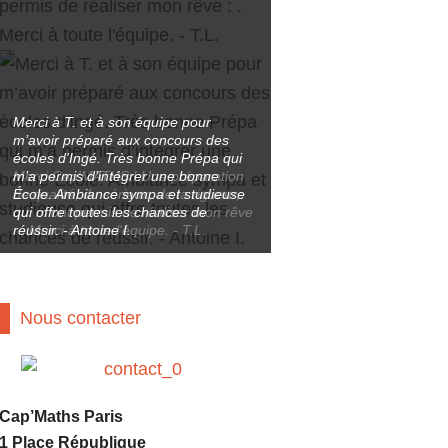
Merci à T. et à son équipe pour
m’avoir préparé aux concours des
écoles d'Ingé. Très bonne Prépa qui
Merci Cap'MATHS ! Une préparation
m’a permis d’intégrer une bonne
de qualité, du sérieux, de la rigueur,
École. Ambiance sympa et studieuse
qui m’ont permis de réaliser mon rêve
qui offre toutes les chances de
: . Merci à toute l'équipe. - T.L.
réussir. - Antoine I.
Nous contacter
Cap’Maths Paris
1 Place République