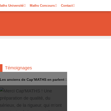
aths Université
Maths Concours
Contact
Témoignages
Les anciens de Cap’MATHS en parlent :