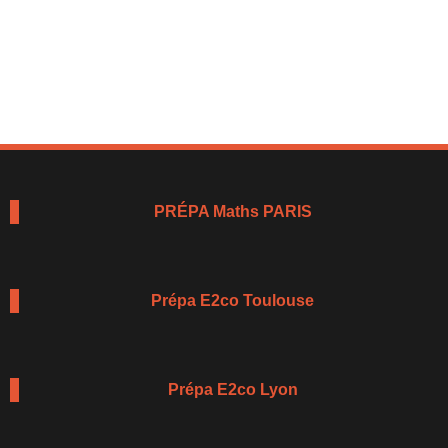
PRÉPA Maths PARIS
Prépa E2co Toulouse
Prépa E2co Lyon