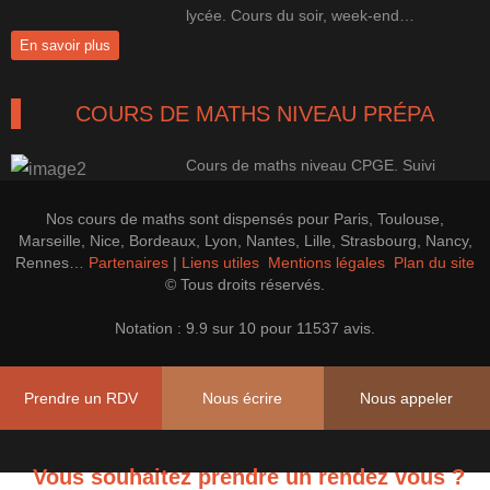
lycée. Cours du soir, week-end…
En savoir plus
COURS DE MATHS NIVEAU PRÉPA
Cours de maths niveau CPGE. Suivi
100% perso pour une progression
efficace.
Nos cours de maths sont dispensés pour Paris, Toulouse,
En savoir plus
Marseille, Nice, Bordeaux, Lyon, Nantes, Lille, Strasbourg, Nancy,
Rennes…
Partenaires
|
Liens utiles
Mentions légales
Plan du site
© Tous droits réservés.
LES PREPAS CONCOURS CAP'MATHS
Notation : 9.9 sur 10 pour 11537 avis.
Cours de soutien, perfectionnement et
Prépa CAPES, Agrégation Maths
Prendre un RDV
Nous écrire
Nous appeler
En savoir plus
Vous souhaitez prendre un rendez vous ?