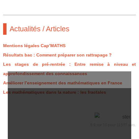
Actualités / Articles
Mentions légales Cap’MATHS
Résultats bac : Comment préparer son rattrapage ?
Les stages de pré-rentrée : Entre remise à niveau et
approfondissement des connaissances
Améliorer l’enseignement des mathématiques en France
Les mathématiques dans la nature : les fractales
9.9
sur
10
pour
11537
avis.