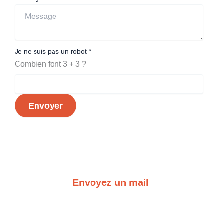
Je
Je ne suis pas un robot
*
Combien font 3 + 3 ?
pas
Prénom
Envoyer
Envoyez un mail