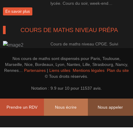
lycée. Cours du soir, week-end…
En savoir plus
COURS DE MATHS NIVEAU PRÉPA
Cours de maths niveau CPGE. Suivi
100% perso pour une progression
efficace.
Nos cours de maths sont dispensés pour Paris, Toulouse,
En savoir plus
Marseille, Nice, Bordeaux, Lyon, Nantes, Lille, Strasbourg, Nancy,
Rennes…
Partenaires
|
Liens utiles
Mentions légales
Plan du site
© Tous droits réservés.
LES PREPAS CONCOURS CAP'MATHS
Notation : 9.9 sur 10 pour 11537 avis.
Cours de soutien, perfectionnement et
Prépa CAPES, Agrégation Maths
Prendre un RDV
Nous écrire
Nous appeler
En savoir plus