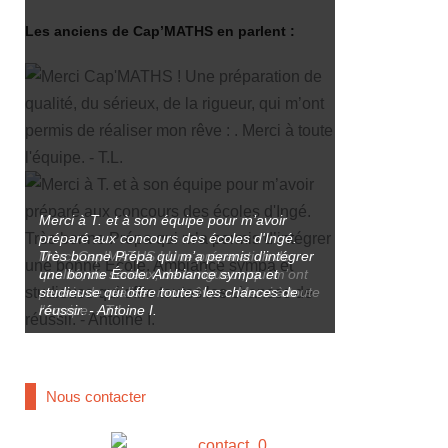
Les anciens de Cap’MATHS en parlent :
Merci à T. et à son équipe pour m’avoir
préparé aux concours des écoles d'Ingé.
Merci Cap'MATHS ! Une préparation de
Très bonne Prépa qui m’a permis d’intégrer
qualité, du sérieux, de la rigueur, qui m’ont
une bonne École. Ambiance sympa et
permis de réaliser mon rêve : . Merci à toute
studieuse qui offre toutes les chances de
l'équipe. - T.L.
réussir. - Antoine I.
Nous contacter