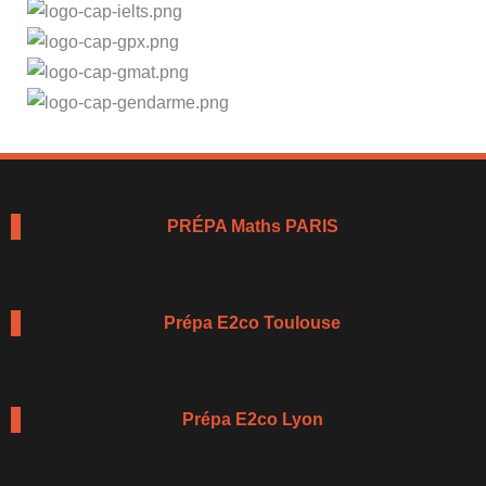
PRÉPA Maths PARIS
Prépa E2co Toulouse
Prépa E2co Lyon