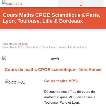
Aller
au
Cours Maths CPGE Scientifique à Paris,
contenu
Lyon, Toulouse, Lille & Bordeaux
Vous êtes ici:
Accueil /
Cours Maths CPGE Scientifique à Paris, Lyon, Toulouse, Lille & Bordeaux
Cours de maths CPGE scientifique - 1ère Année
Cours maths MPSI
Découvrez nos offres de cours de
mathématiques MPSI dispensés à
Toulouse, Paris et Lyon.